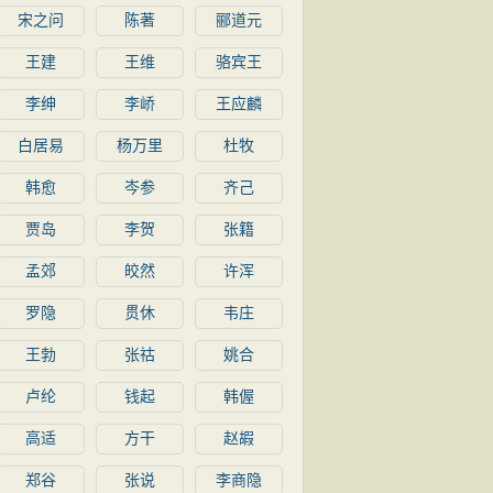
宋之问
陈著
郦道元
王建
王维
骆宾王
李绅
李峤
王应麟
白居易
杨万里
杜牧
韩愈
岑参
齐己
贾岛
李贺
张籍
孟郊
皎然
许浑
罗隐
贯休
韦庄
王勃
张祜
姚合
卢纶
钱起
韩偓
高适
方干
赵嘏
郑谷
张说
李商隐