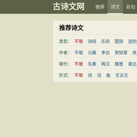
古诗文网
诗文
推荐
名句
推荐诗文
类型：
不限
诗经
乐府
楚辞
送别
悼亡
咏怀
爱国
思乡
作者：
不限
元稹
李白
贺知章
佚
散文
闺怨
抒情
赞美
刘禹锡
王之涣
宋之问
陈
朝代：
不限
先秦
两汉
魏晋
南北
写景
月亮
长诗
励志
王应麟
白居易
杨万里
杜
清代
近现代
形式：
不限
诗
词
曲
文言文
落花
桃花
写雨
青春
皎然
许浑
罗隐
贯休
清明节
端午节
七夕节
中
方干
赵嘏
郑谷
张说
宋词精选
高中文言文
初中
王昌龄
陆龟蒙
周邦彦
皮
宋词三百首
古诗三百首
唐
罗立言
徐锴
严震
令狐峘
崔绩
慧净
苏瑰
窦威
李衢
房琯
来济
李渊
韩思复
于敖
朱元
贺遂涉