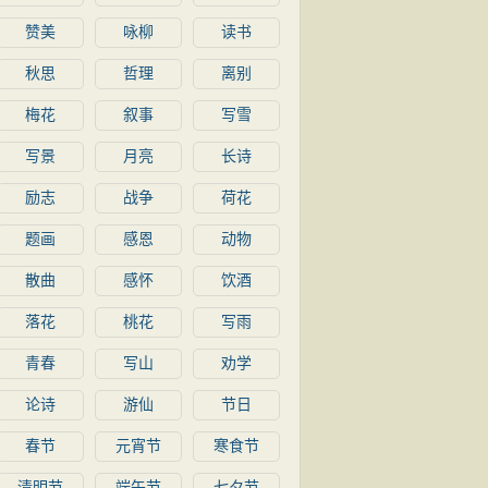
赞美
咏柳
读书
秋思
哲理
离别
梅花
叙事
写雪
写景
月亮
长诗
励志
战争
荷花
题画
感恩
动物
散曲
感怀
饮酒
落花
桃花
写雨
青春
写山
劝学
论诗
游仙
节日
春节
元宵节
寒食节
清明节
端午节
七夕节