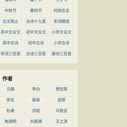
中秋节
重阳节
托物言志
古文观止
古诗十九首
宋词精选
高中文言文
初中文言文
小学文言文
高中古诗
初中古诗
小学古诗
宋词三百首
古诗三百首
唐诗三百首
作者
元稹
李白
贺知章
佚名
唐寅
屈原
杜甫
苏轼
马致远
陶渊明
刘禹锡
王之涣