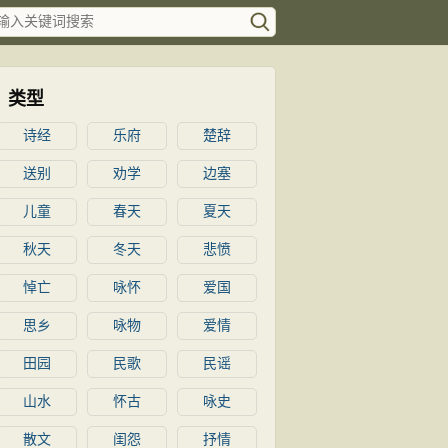
类型
诗经
乐府
楚辞
送别
劝学
边塞
儿童
春天
夏天
秋天
冬天
悲愤
悼亡
咏怀
爱国
思乡
咏物
爱情
田园
民歌
民谣
山水
怀古
咏史
散文
闺怨
抒情