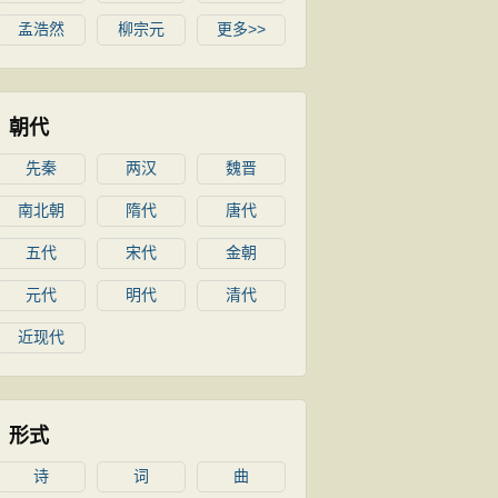
孟浩然
柳宗元
更多>>
朝代
先秦
两汉
魏晋
南北朝
隋代
唐代
五代
宋代
金朝
元代
明代
清代
近现代
形式
诗
词
曲