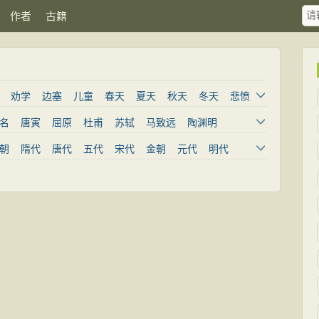
作者
古籍
劝学
边塞
儿童
春天
夏天
秋天
冬天
悲愤
咏物
爱情
田园
民歌
民谣
山水
怀古
咏史
名
唐寅
屈原
杜甫
苏轼
马致远
陶渊明
咏柳
读书
秋思
哲理
离别
梅花
叙事
写雪
著
郦道元
王建
王维
骆宾王
李绅
李峤
朝
隋代
唐代
五代
宋代
金朝
元代
明代
战争
荷花
题画
感恩
动物
散曲
感怀
饮酒
牧
韩愈
岑参
齐己
贾岛
李贺
张籍
孟郊
写山
劝学
论诗
游仙
节日
春节
元宵节
寒食节
韦庄
王勃
张祜
姚合
卢纶
钱起
韩偓
高适
秋节
重阳节
托物言志
古文观止
古诗十九首
李商隐
孟浩然
柳宗元
韦应物
温庭筠
刘长卿
文言文
小学文言文
高中古诗
初中古诗
小学古诗
日休
张九龄
权德舆
皇甫冉
陈子昂
李建
唐廪
诗三百首
王彦威
赵光逢
张怀
徐九皋
徐之才
裴通
郑澣
刘幽求
薛元超
吴丹
李季兰
李林甫
杨凝式
李绛
李续
张易之
朱子奢
皇甫湜
刘孝孙
王继鹏
张牙
郑启
张彤
杨颜
严公贶
韦执中
王季则