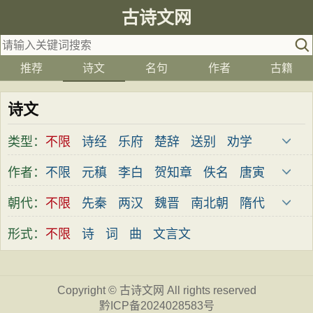
古诗文网
推荐
诗文
名句
作者
古籍
诗文
类型：
不限
诗经
乐府
楚辞
送别
劝学
边塞
儿童
春天
夏天
秋天
冬天
作者：
不限
元稹
李白
贺知章
佚名
唐寅
悲愤
悼亡
咏怀
爱国
思乡
咏物
屈原
杜甫
苏轼
马致远
陶渊明
朝代：
不限
先秦
两汉
魏晋
南北朝
隋代
爱情
田园
民歌
民谣
山水
怀古
刘禹锡
王之涣
宋之问
陈著
郦道元
唐代
五代
宋代
金朝
元代
明代
形式：
不限
诗
词
曲
文言文
咏史
散文
闺怨
抒情
赞美
咏柳
王建
王维
骆宾王
李绅
李峤
清代
近现代
读书
秋思
哲理
离别
梅花
叙事
王应麟
白居易
杨万里
杜牧
韩愈
Copyright ©
古诗文网
All rights reserved
写雪
写景
月亮
长诗
励志
战争
岑参
齐己
贾岛
李贺
张籍
孟郊
黔ICP备2024028583号