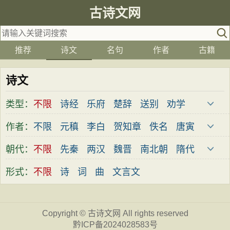
古诗文网
推荐
诗文
名句
作者
古籍
诗文
类型：
不限
诗经
乐府
楚辞
送别
劝学
边塞
儿童
春天
夏天
秋天
冬天
作者：
不限
元稹
李白
贺知章
佚名
唐寅
悲愤
悼亡
咏怀
爱国
思乡
咏物
屈原
杜甫
苏轼
马致远
陶渊明
朝代：
不限
先秦
两汉
魏晋
南北朝
隋代
爱情
田园
民歌
民谣
山水
怀古
刘禹锡
王之涣
宋之问
陈著
郦道元
唐代
五代
宋代
金朝
元代
明代
形式：
不限
诗
词
曲
文言文
咏史
散文
闺怨
抒情
赞美
咏柳
王建
王维
骆宾王
李绅
李峤
清代
近现代
读书
秋思
哲理
离别
梅花
叙事
王应麟
白居易
杨万里
杜牧
韩愈
Copyright ©
古诗文网
All rights reserved
写雪
写景
月亮
长诗
励志
战争
岑参
齐己
贾岛
李贺
张籍
孟郊
黔ICP备2024028583号