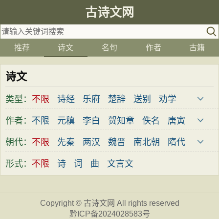
古诗文网
推荐
诗文
名句
作者
古籍
诗文
类型：
不限
诗经
乐府
楚辞
送别
劝学
边塞
儿童
春天
夏天
秋天
冬天
作者：
不限
元稹
李白
贺知章
佚名
唐寅
悲愤
悼亡
咏怀
爱国
思乡
咏物
屈原
杜甫
苏轼
马致远
陶渊明
朝代：
不限
先秦
两汉
魏晋
南北朝
隋代
爱情
田园
民歌
民谣
山水
怀古
刘禹锡
王之涣
宋之问
陈著
郦道元
唐代
五代
宋代
金朝
元代
明代
形式：
不限
诗
词
曲
文言文
咏史
散文
闺怨
抒情
赞美
咏柳
王建
王维
骆宾王
李绅
李峤
清代
近现代
读书
秋思
哲理
离别
梅花
叙事
王应麟
白居易
杨万里
杜牧
韩愈
Copyright ©
古诗文网
All rights reserved
写雪
写景
月亮
长诗
励志
战争
岑参
齐己
贾岛
李贺
张籍
孟郊
黔ICP备2024028583号