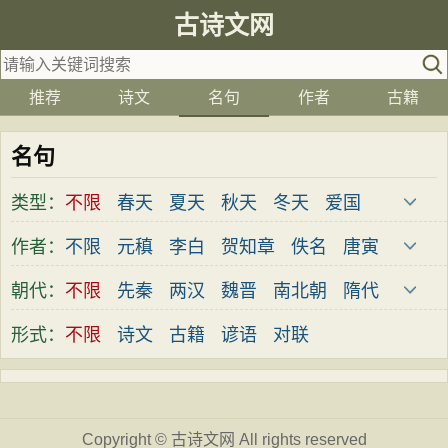
古诗文网
推荐
诗文
名句
作者
古籍
名句
类型：
不限
春天
夏天
秋天
冬天
爱国
写雪
思念
爱情
思乡
离别
月亮
作者：
不限
元稹
李白
贺知章
佚名
唐寅
梅花
励志
荷花
写雨
友情
感恩
屈原
杜甫
苏轼
马致远
陶渊明
朝代：
不限
先秦
两汉
魏晋
南北朝
隋代
写风
西湖
读书
菊花
长江
黄河
刘禹锡
王之涣
宋之问
陈著
郦道元
唐代
五代
宋代
金朝
元代
明代
形式：
不限
诗文
古籍
谚语
对联
竹子
哲理
泰山
边塞
柳树
写鸟
王建
王维
骆宾王
李绅
李峤
清代
近现代
桃花
老师
母亲
伤感
田园
写云
王应麟
白居易
杨万里
杜牧
韩愈
庐山
山水
星星
荀子
孟子
论语
岑参
齐己
贾岛
李贺
张籍
孟郊
Copyright ©
古诗文网
All rights reserved