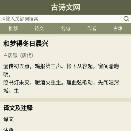
古诗文网
推荐
诗文
名句
作者
古籍
和梦得冬日晨兴
白居易
〔唐代〕
漏传初五点，鸡报第三声。帐下从容起，窗间曨昒
明。
照书灯未灭，暖酒火重生。理曲弦歌动，先闻唱渭
城。主
译文及注释
译文
注释