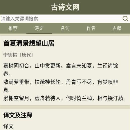
古诗文网
推荐
诗文
名句
作者
古籍
首夏清景想望山居
李德裕
〔唐代〕
嘉树阴初合，山中赏更新。禽言未知夏，兰径尚馀
春。
散满萝垂带，扶疏桂长轮。丹青写不尽，宵梦叹非
真。
累榭空留月，虚舟若待人。何时倚兰棹，相与掇汀蘋.
译文及注释
译文