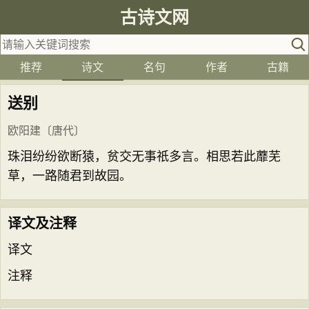
古诗文网
推荐
诗文
名句
作者
古籍
送别
欧阳建
〔唐代〕
珠泪纷纷欲断猿，贫交无事祇多言。相思若此蘼芜
草，一路随君到故园。
译文及注释
译文
注释